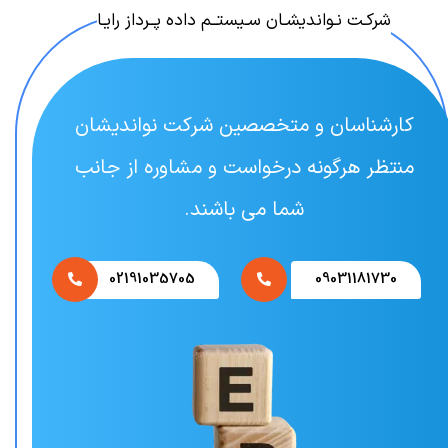
شرکـت نـواندیشـان سـیستــم داده پــرداز رایـا
کارشناسان و متخصصین شرکت نواندیشان
منتظر هرگونه درخواست و مشاوره از جانب
شما می باشند.
02191035705
09031181730