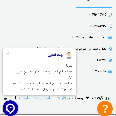
02191035705
09031181730
info@noandishanco.com
تهران، فلکه اول تهرانپارس، مجتمع سیلورسنتر، واحد602
Twitter
Youtube
انرژی گرفته با ❤ توسط تیم
طراحی سایت
و
سئو سایت
تابان شهر