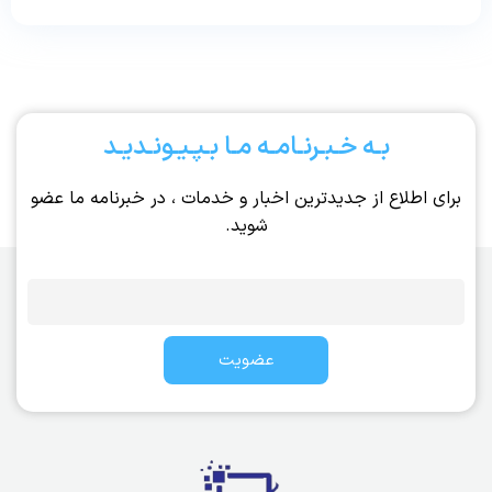
بـه خـبـرنـامـه مـا بـپـیـونـدیـد
برای اطلاع از جدیدترین اخبار و خدمات ، در خبرنامه ما عضو
شوید.