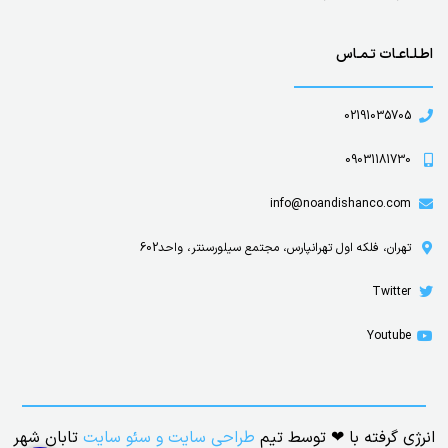
اطـلـاعـات تـمـاس
02191035705
09031181730
info@noandishanco.com
تهران، فلکه اول تهرانپارس، مجتمع سیلورسنتر، واحد602
Twitter
Youtube
انرژی گرفته با ❤ توسط تیم
طراحی سایت
و
سئو سایت
تابان شهر