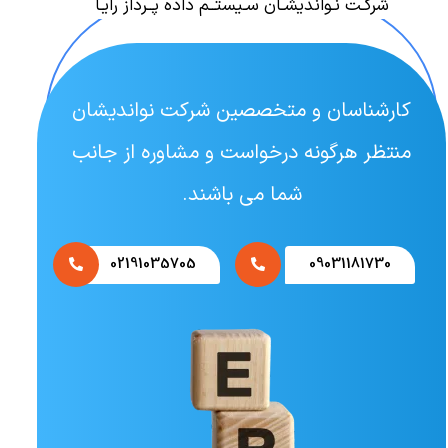
شرکـت نـواندیشـان سـیستــم داده پــرداز رایـا
کارشناسان و متخصصین شرکت نواندیشان
منتظر هرگونه درخواست و مشاوره از جانب
شما می باشند.
02191035705
09031181730