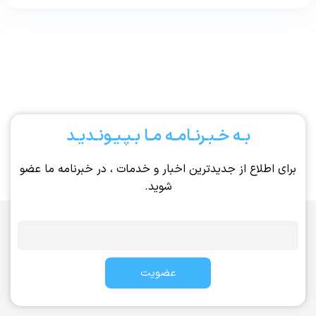
بـه خـبـرنـامـه مـا بـپـیـونـدیـد
برای اطلاع از جدیدترین اخبار و خدمات ، در خبرنامه ما عضو
شوید.